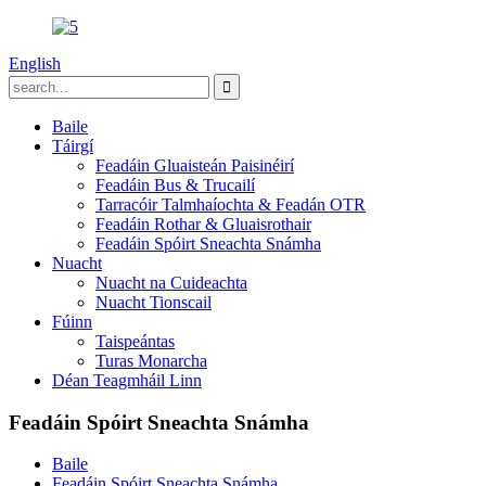
English
Baile
Táirgí
Feadáin Gluaisteán Paisinéirí
Feadáin Bus & Trucailí
Tarracóir Talmhaíochta & Feadán OTR
Feadáin Rothar & Gluaisrothair
Feadáin Spóirt Sneachta Snámha
Nuacht
Nuacht na Cuideachta
Nuacht Tionscail
Fúinn
Taispeántas
Turas Monarcha
Déan Teagmháil Linn
Feadáin Spóirt Sneachta Snámha
Baile
Feadáin Spóirt Sneachta Snámha