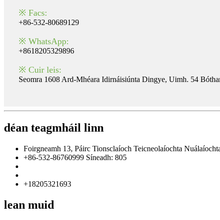
※ Facs:
+86-532-80689129
※ WhatsApp:
+8618205329896
※ Cuir leis:
Seomra 1608 Ard-Mhéara Idirnáisiúnta Dingye, Uimh. 54 Bóthar
déan teagmháil linn
Foirgneamh 13, Páirc Tionsclaíoch Teicneolaíochta Nuálaíoc
+86-532-86760999 Síneadh: 805
info@florescence.cc
info85@florescence.cc
+18205321693
lean muid