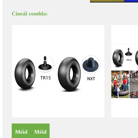
Cineál comhla:
Méid
Méid