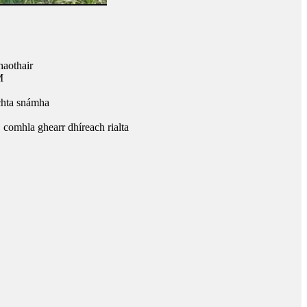
haothair
M
chta snámha
comhla ghearr dhíreach rialta