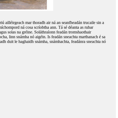
iú ailléirgeach mar thoradh air ná an seanfheadán trucaile sin a
 míchompord ná cosa scríobtha ann. Tá sé déanta as rubar
agus solas na gréine. Soláthraíonn feadán tromshaothair
locha, linn snámha nó aigéin. Is feadán sneachta marthanach é sa
geadh duit le haghaidh snámha, snámhachta, feadánra sneachta nó