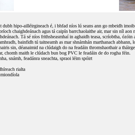
t dubh hipo-ailléirgineach é, i bhfad níos lú seans ann go mbeidh imoibr
ríoch chaighdeánach agus tá caipín barrchaolaithe air, mar sin níl aon
hdeánach. Tá sé níos frithsheasmhaí in aghaidh teasa, scríobtha, ózóin 
 Sa samhradh, bainfidh tú taitneamh as mar shnámhán marthanach abhann, 
hairis sin, déanaimid na clúdaigh do na feadáin thromshaothair a tháir
áthar, chomh maith le clúdach bun bog PVC le feadáin de do rogha féin.
ha, snámh, feadánra sneachta, spraoi léim spóirt
íreach rialta
h miondíola