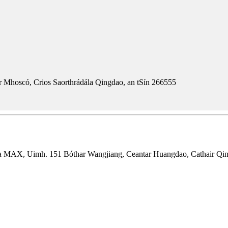
 Mhoscó, Crios Saorthrádála Qingdao, an tSín 266555
hta MAX, Uimh. 151 Bóthar Wangjiang, Ceantar Huangdao, Cathair Qi