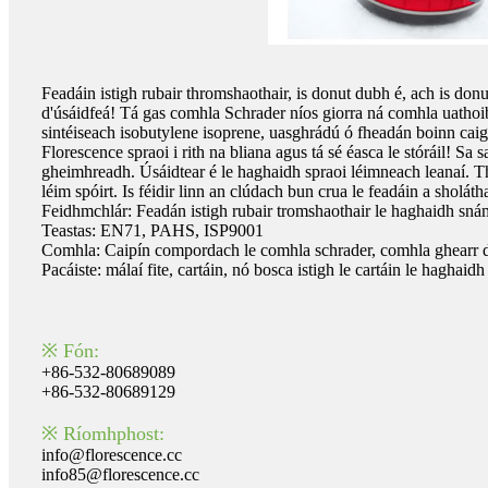
Feadáin istigh rubair thromshaothair, is donut dubh é, ach is donu
d'úsáidfeá! Tá gas comhla Schrader níos giorra ná comhla uathoib
sintéiseach isobutylene isoprene, uasghrádú ó fheadán boinn caig
Florescence spraoi i rith na bliana agus tá sé éasca le stóráil!
gheimhreadh. Úsáidtear é le haghaidh spraoi léimneach leanaí. T
léim spóirt. Is féidir linn an clúdach bun crua le feadáin a shol
Feidhmchlár: Feadán istigh rubair tromshaothair le haghaidh snám
Teastas: EN71, PAHS, ISP9001
Comhla: Caipín compordach le comhla schrader, comhla ghearr dh
Pacáiste: málaí fite, cartáin, nó bosca istigh le cartáin le haghaid
※ Fón:
+86-532-80689089
+86-532-80689129
※ Ríomhphost:
info@florescence.cc
info85@florescence.cc