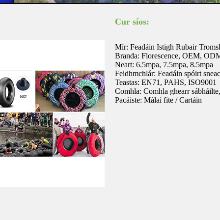
Cur síos:
Mír: Feadáin Istigh Rubair Troms
Branda: Florescence, OEM, OD
Neart: 6.5mpa, 7.5mpa, 8.5mpa
Feidhmchlár: Feadáin spóirt snea
Teastas: EN71, PAHS, ISO9001
Comhla: Comhla ghearr sábháilte, 
Pacáiste: Málaí fite / Cartáin