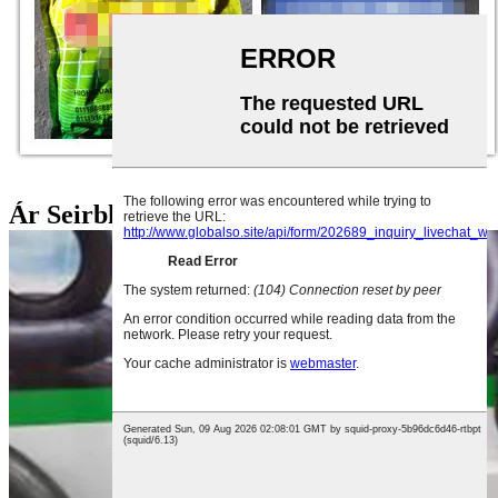
Ár Seirbhís