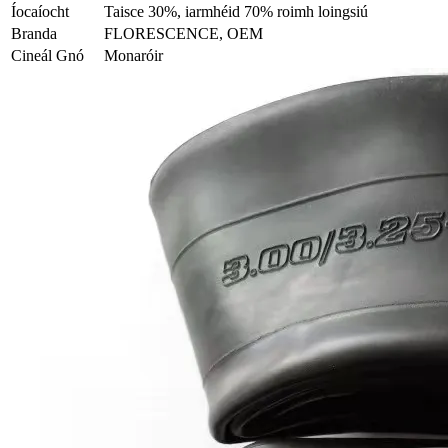
Íocaíocht
Taisce 30%, iarmhéid 70% roimh loingsiú
Branda
FLORESCENCE, OEM
Cineál Gnó
Monaróir