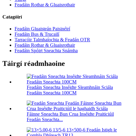
Feadáin Rothar & Gluaisrothair
Catagóirí
Feadáin Gluaisteán Paisinéirí
Feadáin Bus & Trucailí
Tarracóir Talmhaíochta & Feadán OTR
Feadáin Rothar & Gluaisrothair
Feadáin Spóirt Sneachta Snámha
Táirgí réadmhaoine
Feadáin Sneachta Inséidte Sleamhnáin Sciála
Feadáin Sneachta 100CM
Fáinne Sneachta Bun Crua Inséidte Praiticiúil
Feadán Sneachta...