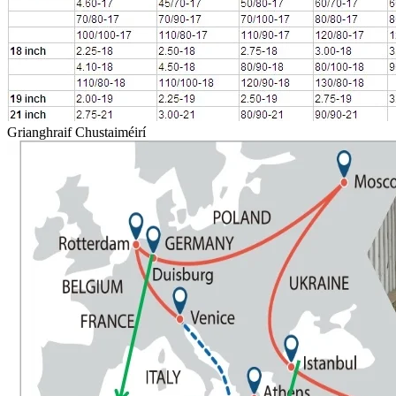
Grianghraif Chustaiméirí