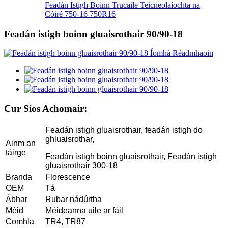
Feadán Istigh Boinn Trucaile Teicneolaíochta na
Cóiré 750-16 750R16
Feadán istigh boinn gluaisrothair 90/90-18
Cur Síos Achomair:
Feadán istigh gluaisrothair, feadán istigh do
ghluaisrothar,
Ainm an
táirge
Feadán istigh boinn gluaisrothair, Feadán istigh
gluaisrothair 300-18
Branda
Florescence
OEM
Tá
Ábhar
Rubar nádúrtha
Méid
Méideanna uile ar fáil
Comhla
TR4, TR87