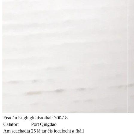
Feadán istigh gluaisrothair 300-18
Calafort
Port Qingdao
Am seachadta
25 lá tar éis íocaíocht a fháil