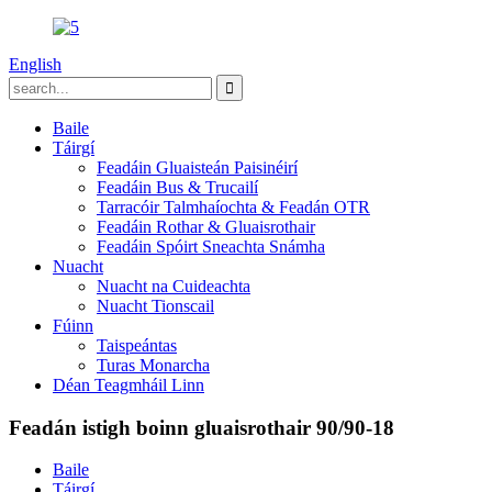
English
Baile
Táirgí
Feadáin Gluaisteán Paisinéirí
Feadáin Bus & Trucailí
Tarracóir Talmhaíochta & Feadán OTR
Feadáin Rothar & Gluaisrothair
Feadáin Spóirt Sneachta Snámha
Nuacht
Nuacht na Cuideachta
Nuacht Tionscail
Fúinn
Taispeántas
Turas Monarcha
Déan Teagmháil Linn
Feadán istigh boinn gluaisrothair 90/90-18
Baile
Táirgí