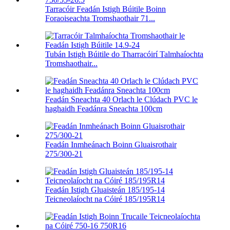
Tarracóir Feadán Istigh Búitile Boinn
Foraoiseachta Tromshaothair 71...
Tubán Istigh Búitile do Tharracóirí Talmhaíochta
Tromshaothair...
Feadán Sneachta 40 Orlach le Clúdach PVC le
haghaidh Feadánra Sneachta 100cm
Feadán Inmheánach Boinn Gluaisrothair
275/300-21
Feadán Istigh Gluaisteán 185/195-14
Teicneolaíocht na Cóiré 185/195R14