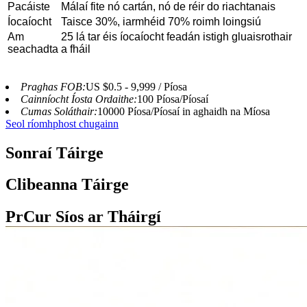
Pacáiste
Málaí fite nó cartán, nó de réir do riachtanais
Íocaíocht
Taisce 30%, iarmhéid 70% roimh loingsiú
Am
25 lá tar éis íocaíocht feadán istigh gluaisrothair
seachadta
a fháil
Praghas FOB:
US $0.5 - 9,999 / Píosa
Cainníocht Íosta Ordaithe:
100 Píosa/Píosaí
Cumas Soláthair:
10000 Píosa/Píosaí in aghaidh na Míosa
Seol ríomhphost chugainn
Sonraí Táirge
Clibeanna Táirge
Pr
Cur Síos ar Tháirgí