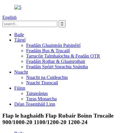
English
Baile
Táirgí
Feadáin Gluaisteán Paisinéirí
Feadáin Bus & Trucailí
Tarracóir Talmhaíochta & Feadán OTR
Feadáin Rothar & Gluaisrothair
Feadáin Spóirt Sneachta Snámha
Nuacht
Nuacht na Cuideachta
Nuacht Tionscail
Fúinn
Taispeántas
Turas Monarcha
Déan Teagmháil Linn
Flap le haghaidh Flap Rubair Boinn Trucaile
900/1000-20 1100/1200-20 1200-24