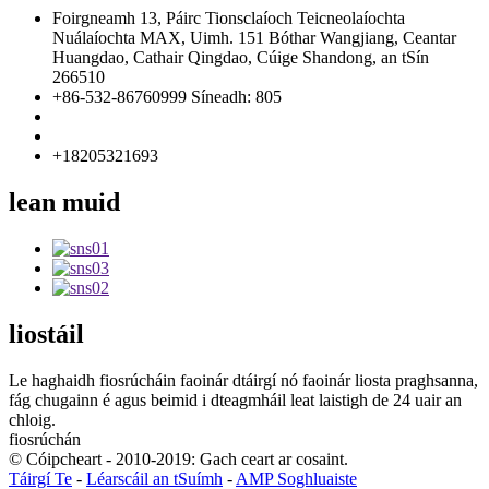
Foirgneamh 13, Páirc Tionsclaíoch Teicneolaíochta
Nuálaíochta MAX, Uimh. 151 Bóthar Wangjiang, Ceantar
Huangdao, Cathair Qingdao, Cúige Shandong, an tSín
266510
+86-532-86760999 Síneadh: 805
info@florescence.cc
info85@florescence.cc
+18205321693
lean muid
liostáil
Le haghaidh fiosrúcháin faoinár dtáirgí nó faoinár liosta praghsanna,
fág chugainn é agus beimid i dteagmháil leat laistigh de 24 uair an
chloig.
fiosrúchán
© Cóipcheart - 2010-2019: Gach ceart ar cosaint.
Táirgí Te
-
Léarscáil an tSuímh
-
AMP Soghluaiste