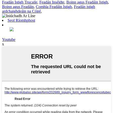
Feadán Istigh Trucaile
,
Feadán Inséidte
,
Boinn agus Feadáin Istigh
,
Boinn agus Feadáin
,
Comhla Feadáin Istigh
,
Feadán istigh
ardchaighdeáin na Cóiré
,
Seol Ríomhphost
Youtube
x