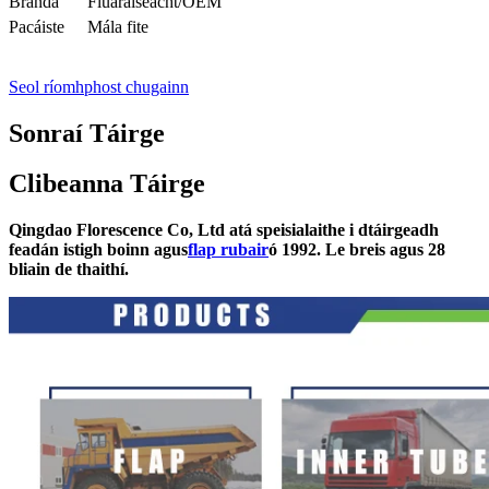
Branda
Fluaraiseacht/OEM
Pacáiste
Mála fite
Seol ríomhphost chugainn
Sonraí Táirge
Clibeanna Táirge
Qingdao Florescence Co, Ltd atá speisialaithe i dtáirgeadh
feadán istigh boinn agus
flap rubair
ó 1992. Le breis agus 28
bliain de thaithí.