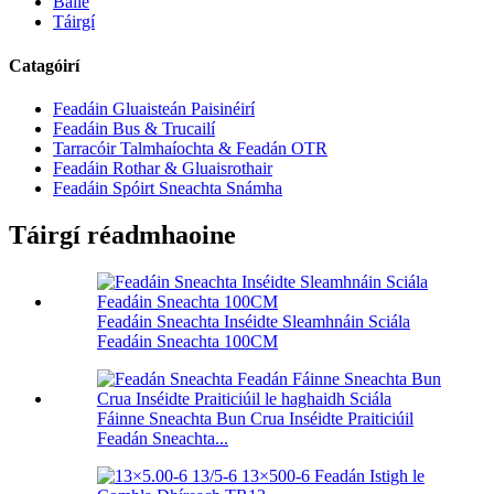
Baile
Táirgí
Catagóirí
Feadáin Gluaisteán Paisinéirí
Feadáin Bus & Trucailí
Tarracóir Talmhaíochta & Feadán OTR
Feadáin Rothar & Gluaisrothair
Feadáin Spóirt Sneachta Snámha
Táirgí réadmhaoine
Feadáin Sneachta Inséidte Sleamhnáin Sciála
Feadáin Sneachta 100CM
Fáinne Sneachta Bun Crua Inséidte Praiticiúil
Feadán Sneachta...