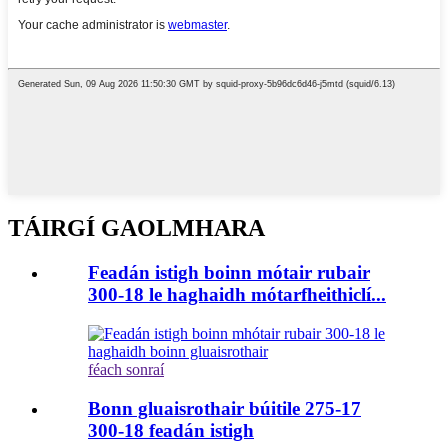
TÁIRGÍ GAOLMHARA
Feadán istigh boinn mótair rubair
300-18 le haghaidh mótarfheithiclí...
féach sonraí
Bonn gluaisrothair búitile 275-17
300-18 feadán istigh