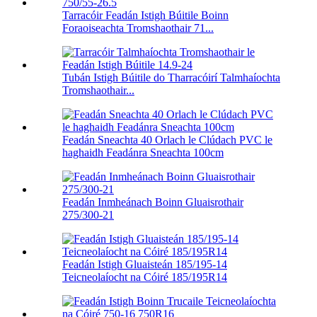
Tarracóir Feadán Istigh Búitile Boinn
Foraoiseachta Tromshaothair 71...
Tubán Istigh Búitile do Tharracóirí Talmhaíochta
Tromshaothair...
Feadán Sneachta 40 Orlach le Clúdach PVC le
haghaidh Feadánra Sneachta 100cm
Feadán Inmheánach Boinn Gluaisrothair
275/300-21
Feadán Istigh Gluaisteán 185/195-14
Teicneolaíocht na Cóiré 185/195R14