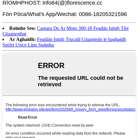
RÍOMHPHOST: info84(@)florescence.cc
Fón Póca/What's App/Wechat: 0086-18205321596
Roimhe Seo:
Camara De Ar Moto 300-18 Feadán Istigh Tíre
Gluaisrothar
Ar Aghaidh:
Feadáin Istigh Trucailí Gluaisteán le haghaidh
Spóirt Uisce Linn Snámha