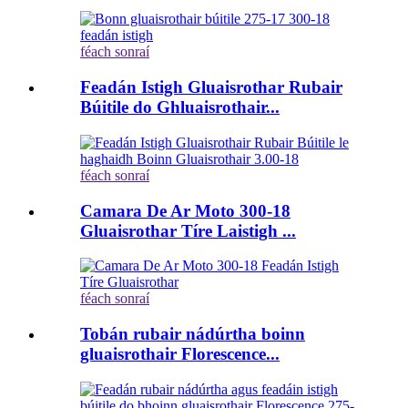
féach sonraí
Feadán Istigh Gluaisrothar Rubair
Búitile do Ghluaisrothair...
féach sonraí
Camara De Ar Moto 300-18
Gluaisrothar Tíre Laistigh ...
féach sonraí
Tobán rubair nádúrtha boinn
gluaisrothair Florescence...