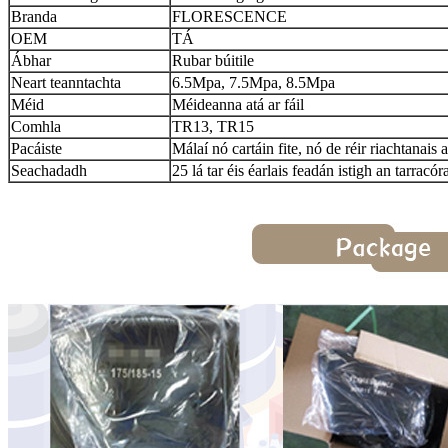
Branda
FLORESCENCE
OEM
TÁ
Ábhar
Rubar búitile
Neart teanntachta
6.5Mpa, 7.5Mpa, 8.5Mpa
Méid
Méideanna atá ar fáil
Comhla
TR13, TR15
Pacáiste
Málaí nó cartáin fite, nó de réir riachtanais
Seachadadh
25 lá tar éis éarlais feadán istigh an tarracóra