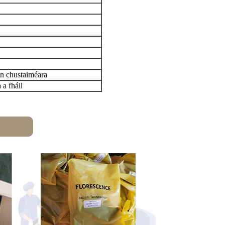
 an chustaiméara
 a fháil