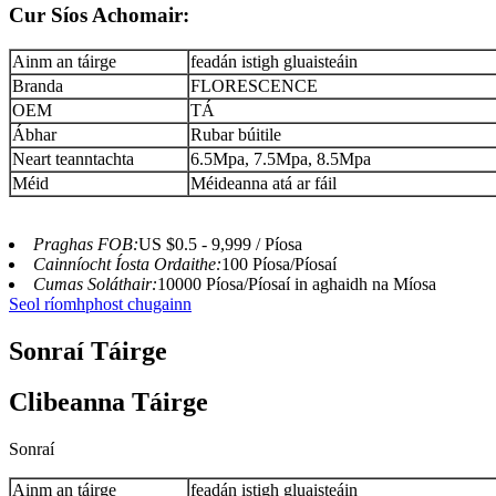
Cur Síos Achomair:
Ainm an táirge
feadán istigh gluaisteáin
Branda
FLORESCENCE
OEM
TÁ
Ábhar
Rubar búitile
Neart teanntachta
6.5Mpa, 7.5Mpa, 8.5Mpa
Méid
Méideanna atá ar fáil
Praghas FOB:
US $0.5 - 9,999 / Píosa
Cainníocht Íosta Ordaithe:
100 Píosa/Píosaí
Cumas Soláthair:
10000 Píosa/Píosaí in aghaidh na Míosa
Seol ríomhphost chugainn
Sonraí Táirge
Clibeanna Táirge
Sonraí
Ainm an táirge
feadán istigh gluaisteáin