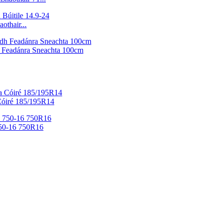
othair...
h Feadánra Sneachta 100cm
 Cóiré 185/195R14
 750-16 750R16