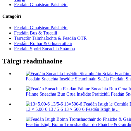
Feadáin Gluaisteán Paisinéirí
Catagóirí
Feadáin Gluaisteán Paisinéirí
Feadáin Bus & Trucailí
Tarracóir Talmhaíochta & Feadán OTR
Feadáin Rothar & Gluaisrothair
Feadáin Spóirt Sneachta Snámha
Táirgí réadmhaoine
Feadáin Sneachta Inséidte Sleamhnáin Sciála Feadáin 
Fáinne Sneachta Bun Crua Inséidte Praiticiúil Feadán Sne
13 × 5.00-6 13 / 5-6 13 × 500-6 Feadán Istigh le ...
Feadán Istigh Boinn Tromshaothair do Fhaiche & Gairdín