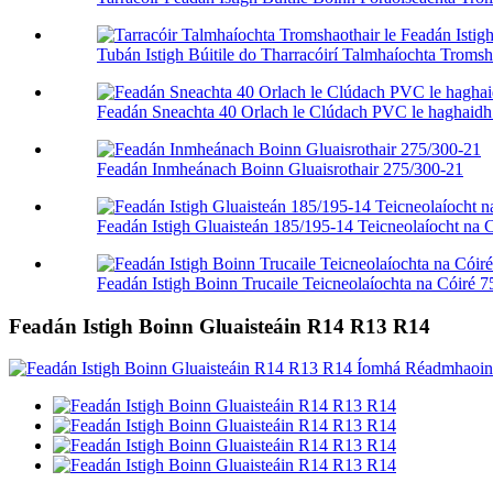
Tubán Istigh Búitile do Tharracóirí Talmhaíochta Tromsha
Feadán Sneachta 40 Orlach le Clúdach PVC le haghaid
Feadán Inmheánach Boinn Gluaisrothair 275/300-21
Feadán Istigh Gluaisteán 185/195-14 Teicneolaíocht na
Feadán Istigh Boinn Trucaile Teicneolaíochta na Cóiré
Feadán Istigh Boinn Gluaisteáin R14 R13 R14