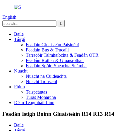
English
Baile
Táirgí
Feadáin Gluaisteán Paisinéirí
Feadáin Bus & Trucailí
Tarracóir Talmhaíochta & Feadán OTR
Feadáin Rothar & Gluaisrothair
Feadáin Spóirt Sneachta Snámha
Nuacht
Nuacht na Cuideachta
Nuacht Tionscail
Fúinn
Taispeántas
Turas Monarcha
Déan Teagmháil Linn
Feadán Istigh Boinn Gluaisteáin R14 R13 R14
Baile
Táirgí