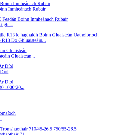
inn Inmheánach Rubair
igh ...
e R13 Do Ghluaisteáin...
eáin Gluaisteán...
 Díol
20 1000r20...
.
shaothair 71...