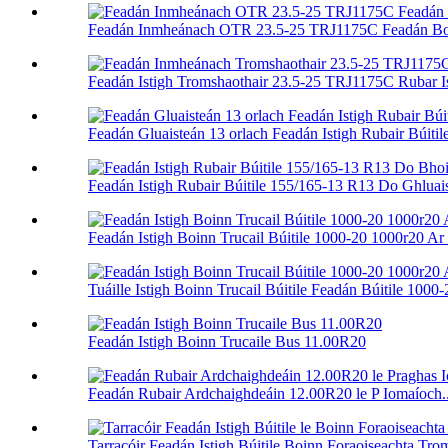
Feadán Inmheánach OTR 23.5-25 TRJ1175C Feadán Bo
Feadán Istigh Tromshaothair 23.5-25 TRJ1175C Rubar Ist
Feadán Gluaisteán 13 orlach Feadán Istigh Rubair Búitil
Feadán Istigh Rubair Búitile 155/165-13 R13 Do Ghluaist
Feadán Istigh Boinn Trucail Búitile 1000-20 1000r20 Ar
Tuáille Istigh Boinn Trucail Búitile Feadán Búitile 1000-
Feadán Istigh Boinn Trucaile Bus 11.00R20
Feadán Rubair Ardchaighdeáin 12.00R20 le P Iomaíoch..
Tarracóir Feadán Istigh Búitile Boinn Foraoiseachta Trom